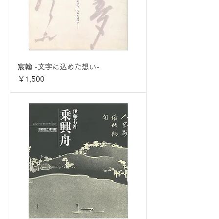
宸翰 -文字に込めた想い-
価格
￥1,500