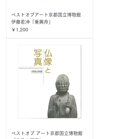
ベストオブアート京都国立博物館
伊藤若冲「乗興舟」
価格
￥1,200
ベストオブ アート京都国立博物館