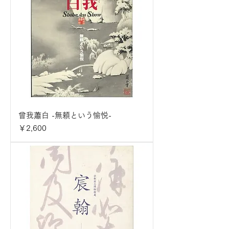
曾我蕭白 -無頼という愉悦-
価格
￥2,600