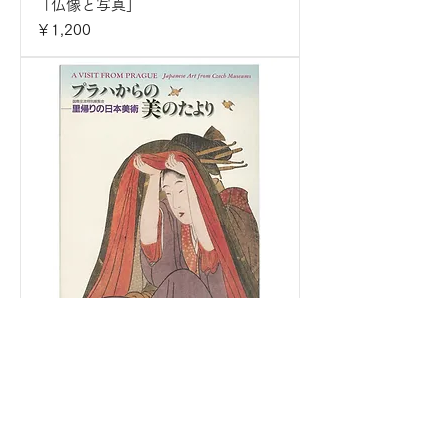
「仏像と写真」
価格
￥1,200
プラハからの美のたより -里帰りの
日本美術-
価格
￥1,600