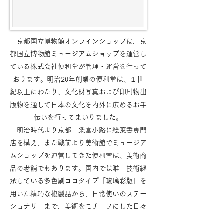
京都国立博物館
オンラインショップは、京
都国立博物館ミュージアムショップを運営し
ている
株式会社便利堂が管理・運営を行って
おります。明治20年創業の便利堂は、１世
紀以上にわたり、文化財写真および印刷物出
版物を通して日本の文化を内外に広めるお手
伝いを行ってまいりました。
明治時代より京都三条富小路に絵葉書専門
店を構え、
また戦前より美術館でミュージア
ムショップを
運営してきた便利堂は、美術商
品の老舗でもあります。
国内では唯一技術継
承している多色刷コロタイプ「玻璃彩版」を
用いた精巧な複製品から、日常使いのステー
ショナリーまで、美術をモチーフにした日々
の生活を豊かに彩る
さまざまなアイテムをご