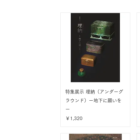
特集展示 埋納（アンダーグ
ラウンド）ー地下に願いを
ー
価格
￥1,320