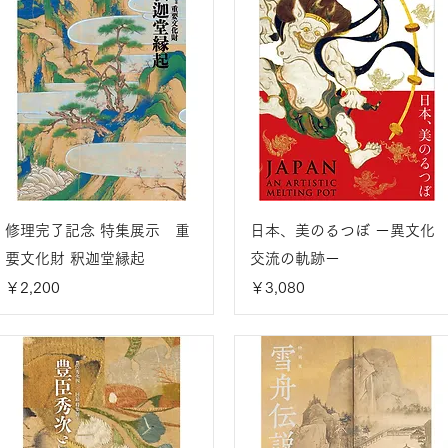
修理完了記念 特集展示 重
日本、美のるつぼ ー異文化
要文化財 釈迦堂縁起
交流の軌跡ー
価格
価格
￥2,200
￥3,080