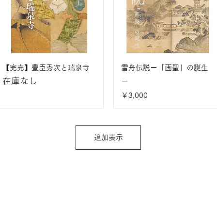
【完売】豊臣秀次と瑞泉寺
雪舟伝説ー「画聖」の誕生
在庫なし
ー
価格
￥3,000
追加表示