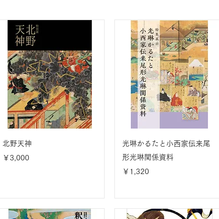
北野天神
光琳かるたと小西家伝来尾
価格
形光琳関係資料
￥3,000
価格
￥1,320