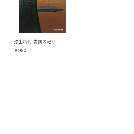
弥生時代 青銅の祀り
価格
￥990