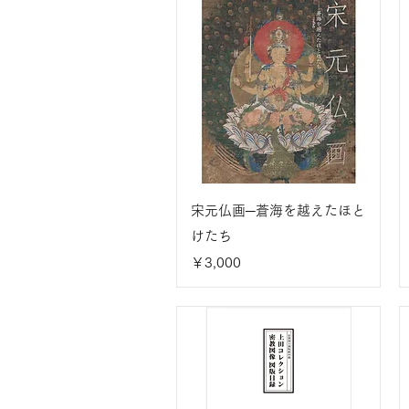
宋元仏画─蒼海を越えたほと
けたち
価格
￥3,000