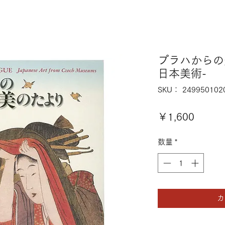
プラハからの
日本美術-
SKU： 249950102
価
￥1,600
格
数量
*
カ