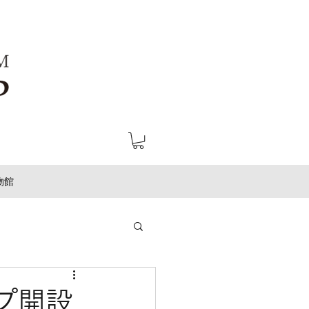
物館
プ開設