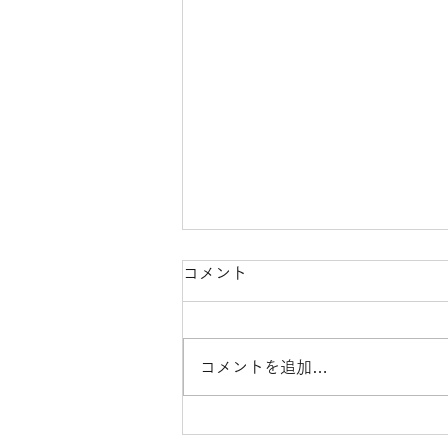
令和８年熊本地震に伴う商品
コメント
のお届け遅延について
平素より京都国立博物館オンライ
コメントを追加…
ンショップをご利用いただき、誠
にありがとうございます。 令和8
年熊本地震により被害を受けられ