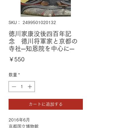
SKU： 2499501020132
徳川家康没後四百年記
念 徳川将軍家と京都の
寺社─知恩院を中心に─
価
￥550
格
数量
*
カートに追加する
2016年6月
京都国立博物館