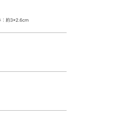
：約3×2.6cm
箱