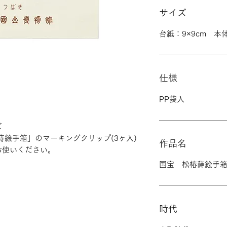
サイズ
台紙：9×9cm 本体
仕様
PP袋入
ズ
蒔絵手箱」のマーキングクリップ(3ヶ入)
作品名
お使いください。
国宝 松椿蒔絵手
時代