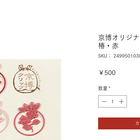
京博オリジ
椿・赤
SKU： 249950103
価
￥500
格
数量
*
カ