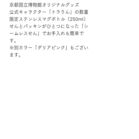
京都国立博物館オリジナルグッズ
公式キャラクター「トラりん」の数量
限定ステンレスマグボトル（250ml）
せんとパッキンがひとつになった「シ
ームレスせん」でお手入れも簡単で
す。
※別カラー「ダリアピンク」もござい
ます。
本体サイズ
6×6×14.5cm
容量
250ml
ブランド
象印マホービン（ZOJIRUSHI）