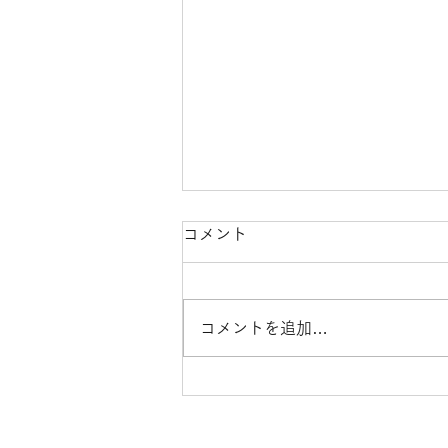
令和８年熊本地震に伴う商品
コメント
のお届け遅延について
平素より京都国立博物館オンライ
コメントを追加…
ンショップをご利用いただき、誠
にありがとうございます。 令和8
年熊本地震により被害を受けられ
た皆さまに、心よりお見舞い申し
上げます。 地震の影響により、