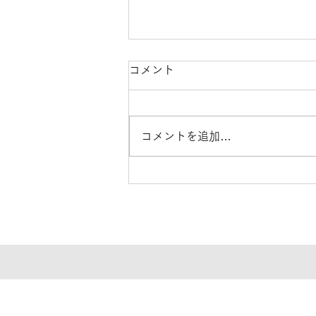
令和８年熊本地震に伴う商品
コメント
のお届け遅延について
平素より京都国立博物館オンライ
コメントを追加…
ンショップをご利用いただき、誠
にありがとうございます。 令和8
年熊本地震により被害を受けられ
た皆さまに、心よりお見舞い申し
上げます。 地震の影響により、
一部地域での集荷・配送の停止や
遅延が発生しております。 詳し
い状況につきましては、各配送会
社のホームページをご確認くださ
い。 ■佐川急便 ［令和８年熊本
地震に伴う集配への影響につい