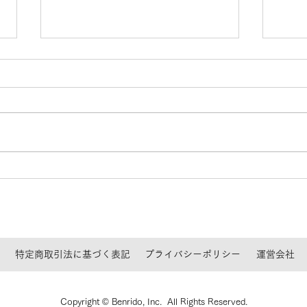
2026年 夏季休業のご案内
特集
ーグ
平素より京都国立博物館オンライ
ンショップをご利用いただきあり
202
がとうございます。 誠に勝手な
催中
がら、下記の期間は夏季休業の
グラ
為、発送業務をお休みさせていた
の図
だきます。 【夏季休業期間】
品ペ
2026年8月8日(土)～8月16日(日)
※8月10日(月)、12日(水)は営業
いたします。 休業前のご注文
は、ご注文いただいた日とお支払
特定商取引法に基づく表記
プライバシーポリシー
運営会社
方法によって、休業後の発送とな
る場合がございます。 ご注文の
際は、下記の発送日
Copyright © Benrido, Inc. All Rights Reserved.