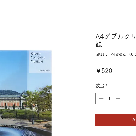
A4ダブルク
観
SKU： 249950103
価
￥520
格
数量
*
カ