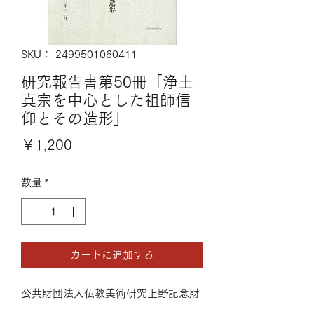
SKU： 2499501060411
研究報告書第50冊「浄土
真宗を中心とした祖師信
仰とその造形」
価
￥1,200
格
数量
*
カートに追加する
公共財団法人仏教美術研究上野記念財
団